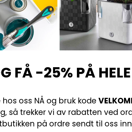
G FÅ -25% PÅ HEL
 hos oss NÅ og bruk kode
VELKOM
ing, så trekker vi av rabatten ved o
ttbutikken på ordre sendt til oss i