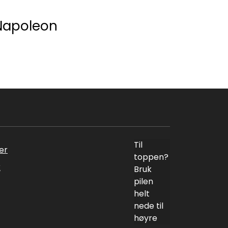
 Napoleon
Til
er
toppen?
k
Bruk
pilen
helt
nede til
høyre