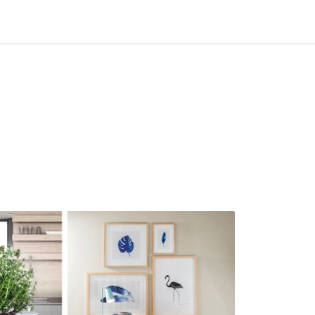
0
Infosenter
Favoritter
Logg inn