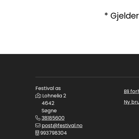
* Gjelde
Festival as
Bli fo
Lohnelia 2
Ny br
4642
Søgne
38185600
post@festival.no
993798304