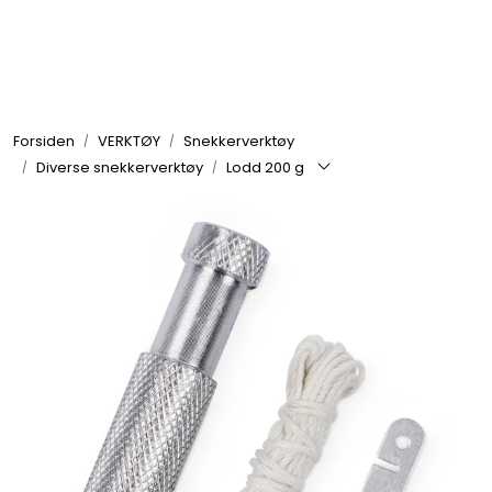
Skip to main content
GRILL
Forsiden
VERKTØY
Snekkerverktøy
UTEMILJØ
Diverse snekkerverktøy
Lodd 200 g
FRITID
VERKTØY
HJEM
INTERIØR
TEKSTIL