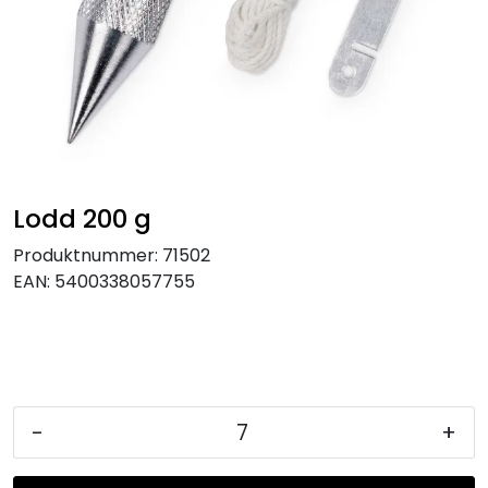
KJØKKEN
MØBLER
GAVESETT
ACCESSORIES
Lodd 200 g
Produktnummer:
71502
JUL
EAN:
5400338057755
-
+