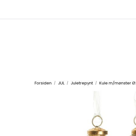
Skip to main content
|
|
Kataloger
Produktbilder
Inspirasjon
Forsiden
JUL
Juletrepynt
Kule m/mønster Ø: