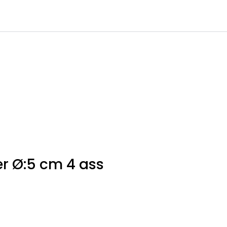
0
Infosenter
Favoritter
Logg inn
r Ø:5 cm 4 ass