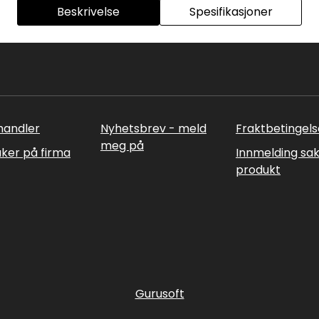
Beskrivelse
Spesifikasjoner
rhandler
Nyhetsbrev - meld
Fraktbetingels
meg på
uker på firma
Innmelding sa
produkt
Gurusoft