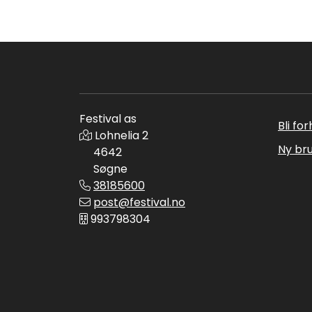
Festival as
Bli fo
Lohnelia 2
Ny br
4642
Søgne
38185600
post@festival.no
993798304