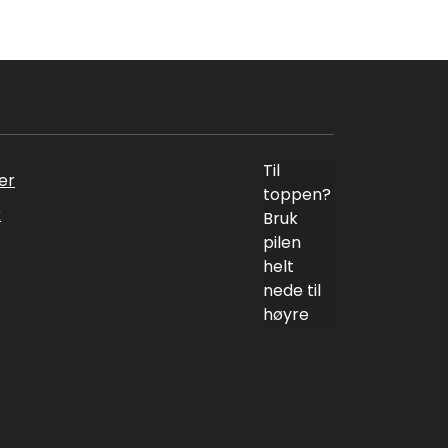
Til
er
toppen?
k
Bruk
pilen
helt
nede til
høyre