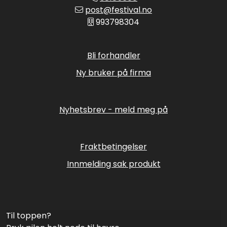
post@festival.no
993798304
Bli forhandler
Ny bruker på firma
Nyhetsbrev - meld meg på
Fraktbetingelser
Innmelding sak produkt
Til toppen?