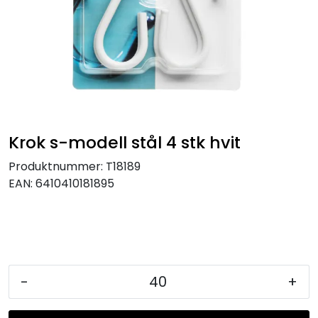
KJØKKEN
MØBLER
GAVESETT
ACCESSORIES
Krok s-modell stål 4 stk hvit
Produktnummer:
T18189
JUL
EAN:
6410410181895
-
+