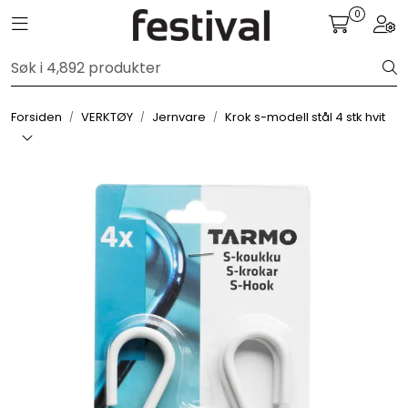
Skip to main content
0
Toggle navigation
Togg
GRILL
Forsiden
VERKTØY
Jernvare
Krok s-modell stål 4 stk hvit
UTEMILJØ
FRITID
VERKTØY
HJEM
INTERIØR
TEKSTIL