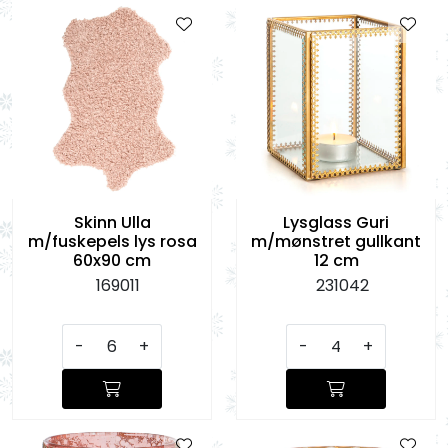
Skinn Ulla
Lysglass Guri
m/fuskepels lys rosa
m/mønstret gullkant
60x90 cm
12 cm
169011
231042
-
+
-
+