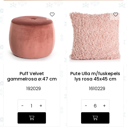
KJØKKEN
MØBLER
GAVESETT
ACCESSORIES
JUL
Puff Velvet
Pute Ulla m/fuskepels
gammelrosa ø:47 cm
lys rosa 45x45 cm
192029
1610229
-
+
-
+