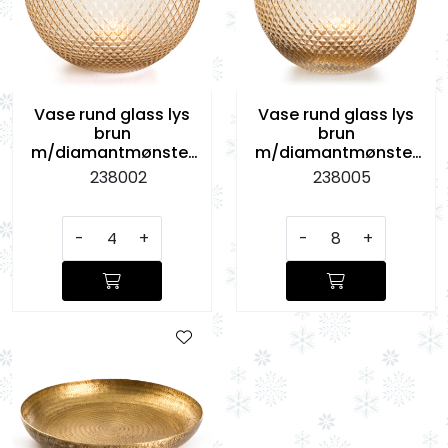
Vase rund glass lys
Vase rund glass lys
brun
brun
m/diamantmønster
m/diamantmønster
H:22 cm
H:18 cm
238002
238005
-
+
-
+