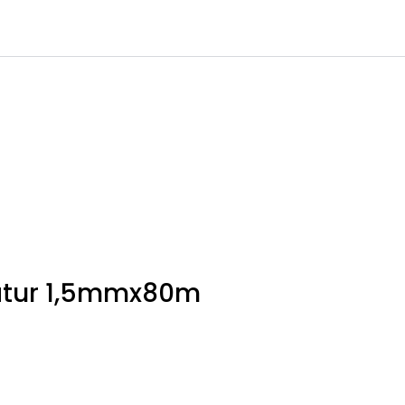
0
Infosenter
Favoritter
Logg inn
natur 1,5mmx80m