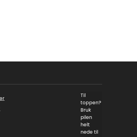
Til
er
toppen?
k
Bruk
pilen
helt
nede til