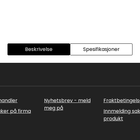
Beskrivelse
Spesifikasjoner
rhandler
Nyhetsbrev - meld
Fraktbetingels
meg på
uker på firma
Innmelding sa
produkt