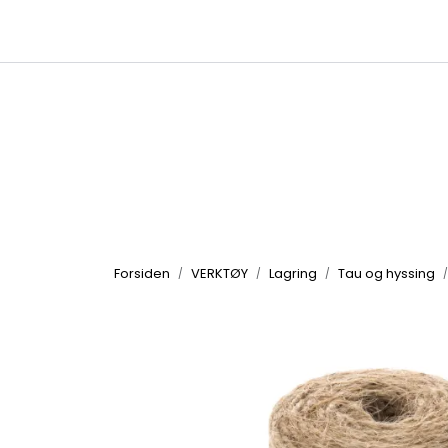
Skip to main content
|
|
Kataloger
Produktbilder
Inspirasjon
Forsiden
VERKTØY
Lagring
Tau og hyssing