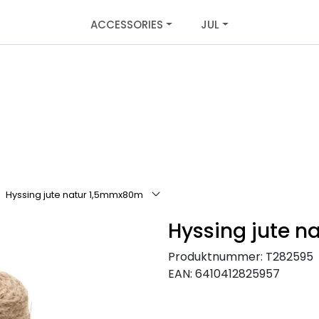
ACCESSORIES
JUL
Hyssing jute natur 1,5mmx80m
Hyssing jute 
Produktnummer:
T282595
EAN:
6410412825957