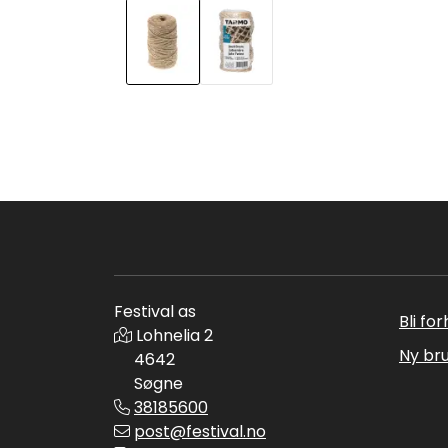
Festival as
Bli fo
Lohnelia 2
Ny br
4642
Søgne
38185600
post@festival.no