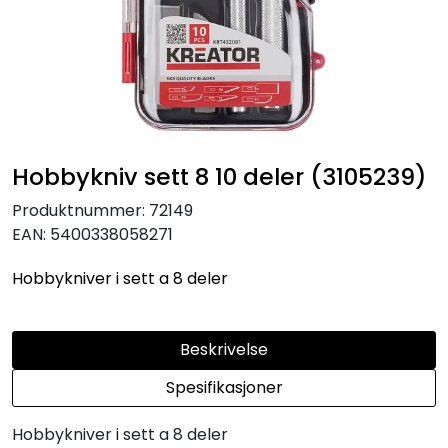
KJØKKEN
MØBLER
GAVESETT
Hobbykniv sett 8 10 deler (3105239)
ACCESSORIES
Produktnummer:
72149
EAN:
5400338058271
JUL
Hobbykniver i sett a 8 deler
Beskrivelse
Spesifikasjoner
Hobbykniver i sett a 8 deler