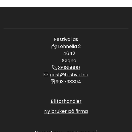
Festival as
Lohnelia 2
4642
Søgne
38185600
post@festival.no
993798304
Bli forhandler
Ny bruker på firma