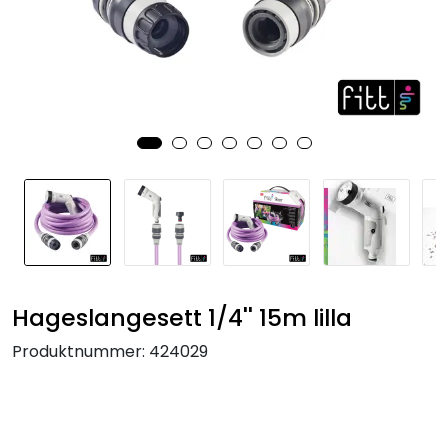
KJØKKEN
MØBLER
GAVESETT
ACCESSORIES
JUL
Hageslangesett 1/4'' 15m lilla
Produktnummer:
424029