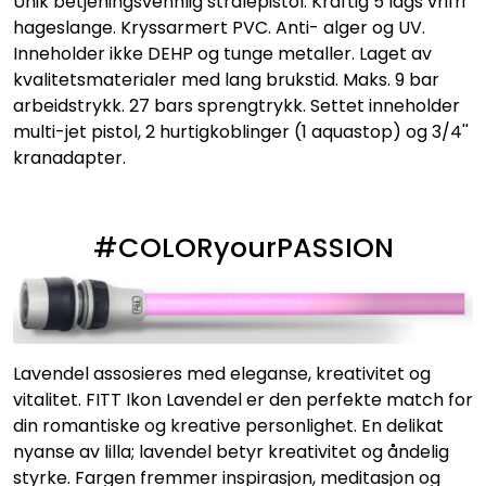
Unik betjeningsvennlig strålepistol. Kraftig 5 lags vrifri
hageslange. Kryssarmert PVC. Anti- alger og UV.
Inneholder ikke DEHP og tunge metaller. Laget av
kvalitetsmaterialer med lang brukstid. Maks. 9 bar
arbeidstrykk. 27 bars sprengtrykk. Settet inneholder
multi-jet pistol, 2 hurtigkoblinger (1 aquastop) og 3/4''
kranadapter.
#COLORyourPASSION
Lavendel assosieres med eleganse, kreativitet og
vitalitet. FITT Ikon Lavendel er den perfekte match for
din romantiske og kreative personlighet. En delikat
nyanse av lilla; lavendel betyr kreativitet og åndelig
styrke. Fargen fremmer inspirasjon, meditasjon og