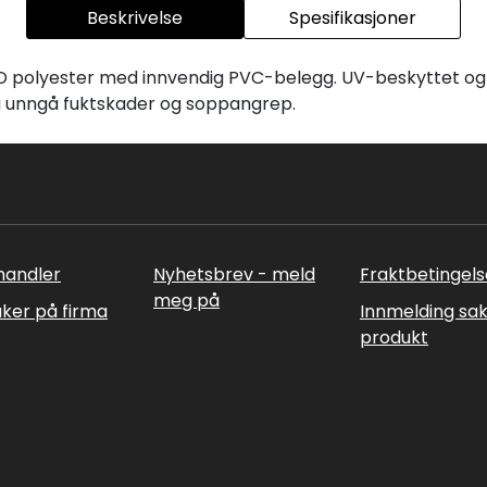
Beskrivelse
Spesifikasjoner
00D polyester med innvendig PVC-belegg. UV-beskyttet og 
å unngå fuktskader og soppangrep.
rhandler
Nyhetsbrev - meld
Fraktbetingels
meg på
uker på firma
Innmelding sa
produkt