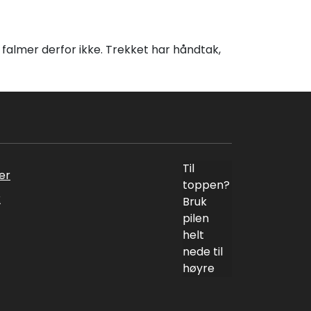
falmer derfor ikke. Trekket har håndtak,
Til
er
toppen?
k
Bruk
pilen
helt
nede til
høyre