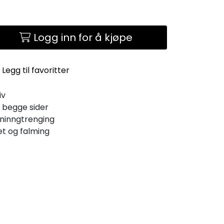
Logg inn for å kjøpe
Legg til favoritter
iv
 begge sider
ninngtrenging
et og falming