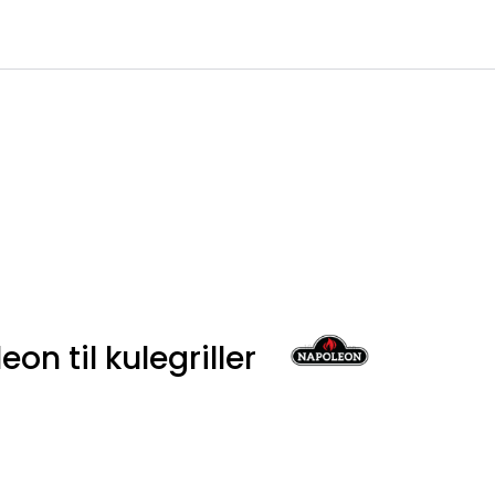
0
Infosenter
Favoritter
Logg inn
eon til kulegriller