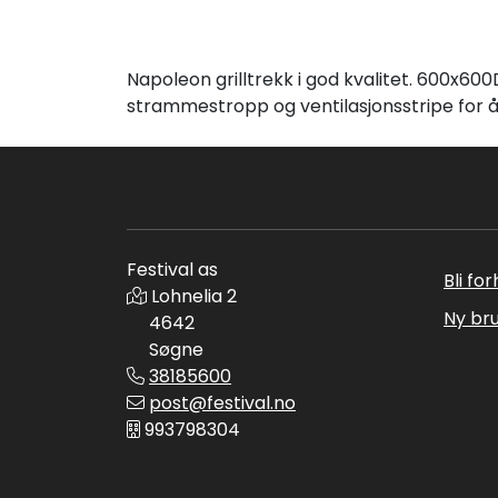
Napoleon grilltrekk i god kvalitet. 600x6
strammestropp og ventilasjonsstripe for 
Festival as
Bli fo
Lohnelia 2
Ny br
4642
Søgne
38185600
post@festival.no
993798304