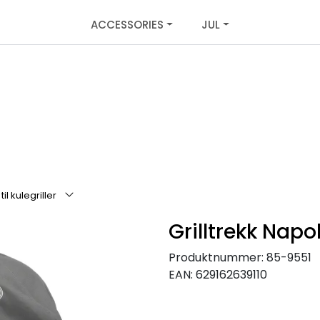
ACCESSORIES
JUL
il kulegriller
Grilltrekk Napol
Produktnummer:
85-9551
EAN:
629162639110