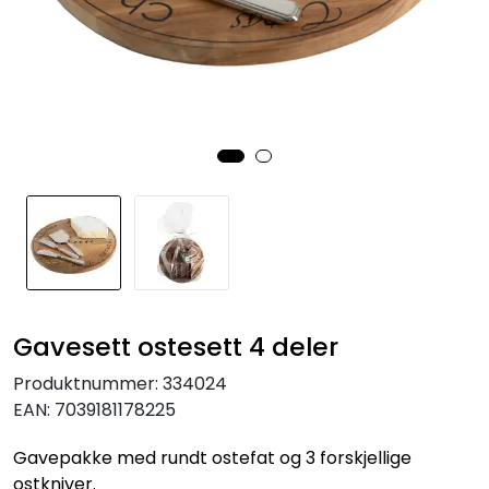
KJØKKEN
MØBLER
GAVESETT
ACCESSORIES
JUL
Gavesett ostesett 4 deler
Produktnummer:
334024
EAN:
7039181178225
Gavepakke med rundt ostefat og 3 forskjellige
ostkniver.