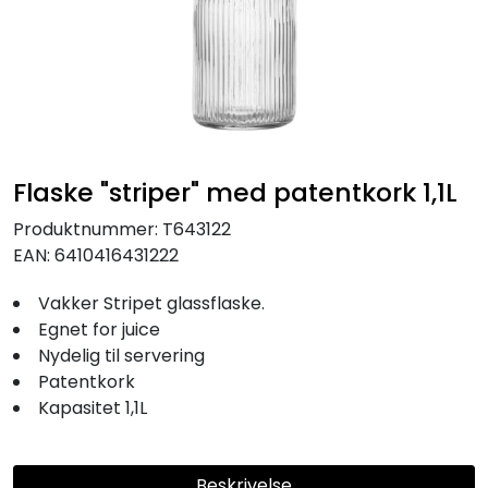
KJØKKEN
MØBLER
GAVESETT
Flaske "striper" med patentkork 1,1L
ACCESSORIES
Produktnummer:
T643122
EAN:
6410416431222
JUL
Vakker Stripet glassflaske.
Egnet for juice
Nydelig til servering
Patentkork
Kapasitet 1,1L
Beskrivelse