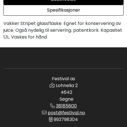
Spesifikasjoner
Vakker Stripet glassflaske. Egnet for konservering av
juice. Også nydelig til servering. patentkork. Kapasitet
1,1L. Vaskes for hånd
Festival as
Lohnelia 2
4642
Søgne
38185600
post@festival.no
993798304