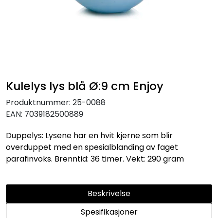
KJØKKEN
MØBLER
GAVESETT
Kulelys lys blå Ø:9 cm Enjoy
ACCESSORIES
Produktnummer:
25-0088
EAN:
7039182500889
JUL
Duppelys: Lysene har en hvit kjerne som blir
overduppet med en spesialblanding av faget
parafinvoks. Brenntid: 36 timer. Vekt: 290 gram
Beskrivelse
Spesifikasjoner