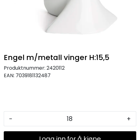
KJØKKEN
MØBLER
GAVESETT
Engel m/metall vinger H:15,5
ACCESSORIES
Produktnummer:
2420112
JUL
EAN:
7039181132487
-
+
Logg inn for å kjøpe