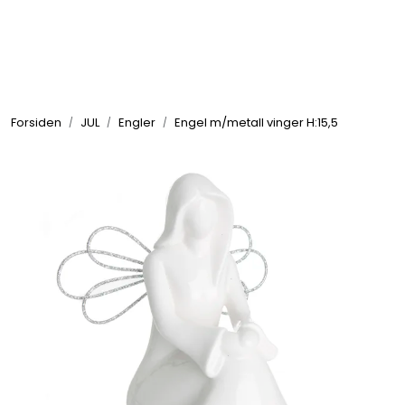
Skip to main content
GRILL
Forsiden
JUL
Engler
Engel m/metall vinger H:15,5
UTEMILJØ
FRITID
VERKTØY
HJEM
INTERIØR
TEKSTIL