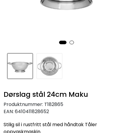
KJØKKEN
MØBLER
GAVESETT
ACCESSORIES
JUL
Dørslag stål 24cm Maku
Produktnummer:
T182865
EAN:
6410411828652
Stilig sil i rustfritt stål med håndtak Tåler
oppvaskmaskin.