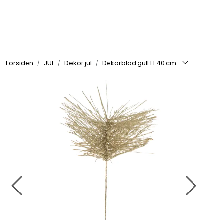
Skip to main content
GRILL
Forsiden
JUL
Dekor jul
Dekorblad gull H:40 cm
UTEMILJØ
FRITID
VERKTØY
HJEM
INTERIØR
TEKSTIL