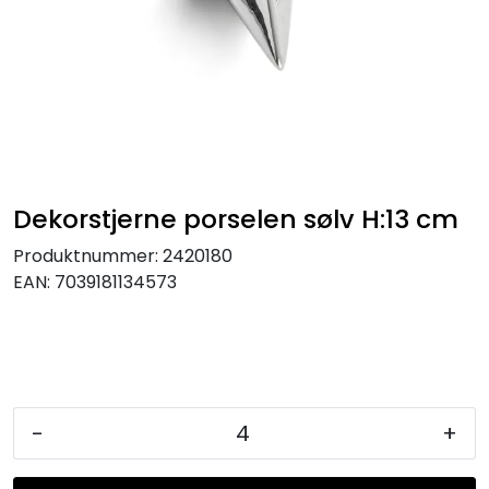
KJØKKEN
MØBLER
GAVESETT
ACCESSORIES
Dekorstjerne porselen sølv H:13 cm
Produktnummer:
2420180
JUL
EAN:
7039181134573
-
+