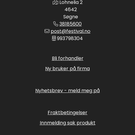
Lohnelia 2
4642
Søgne
38185600
post@festival.no
993798304
Bli forhandler
Ny bruker på firma
Nyhetsbrev - meld meg på
Fraktbetingelser
Innmelding sak produkt