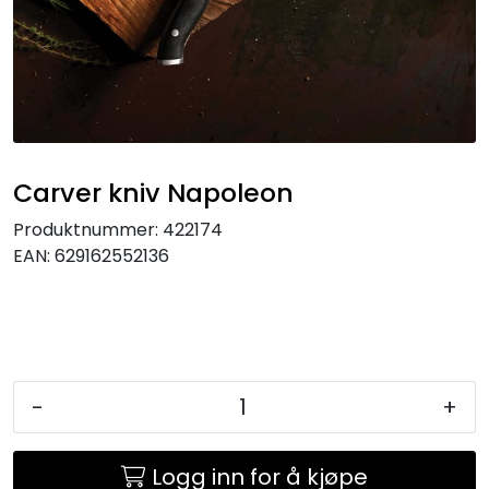
KJØKKEN
MØBLER
GAVESETT
Carver kniv Napoleon
ACCESSORIES
Produktnummer:
422174
EAN:
629162552136
JUL
-
+
Logg inn for å kjøpe