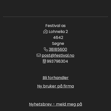
Festival as
Lohnelia 2
4642
Søgne
38185600
post@festival.no
993798304
Bli forhandler
Ny bruker på firma
Nyhetsbrev - meld meg på