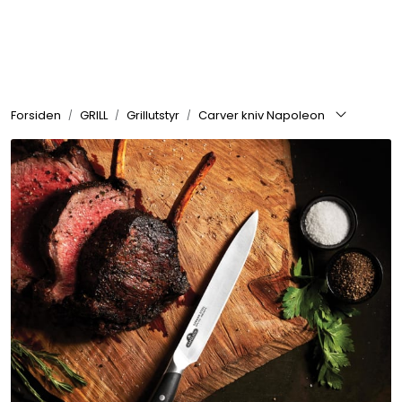
Skip to main content
GRILL
Forsiden
GRILL
Grillutstyr
Carver kniv Napoleon
UTEMILJØ
FRITID
VERKTØY
HJEM
INTERIØR
TEKSTIL