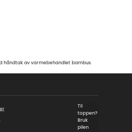
med håndtak av varmebehandlet bambus.
Til
er
toppen?
k
Bruk
pilen