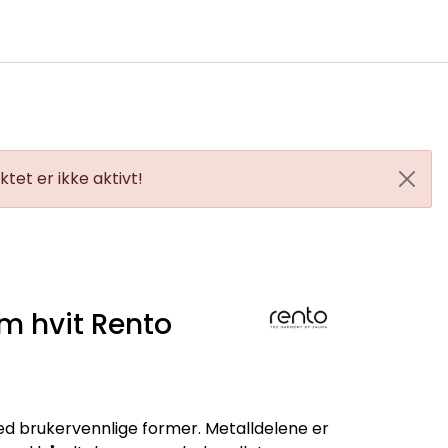
0
Infosenter
Favoritter
Logg inn
tet er ikke aktivt!
m hvit Rento
ed brukervennlige former. Metalldelene er