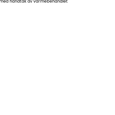
, med håndtak av varmebehandlet