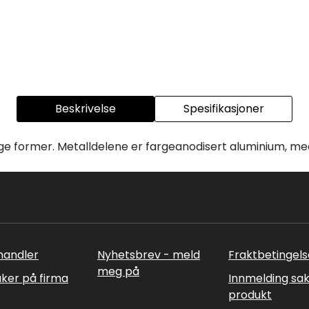
Beskrivelse
Spesifikasjoner
ige former. Metalldelene er fargeanodisert aluminium, 
rhandler
Nyhetsbrev - meld
Fraktbetingels
meg på
uker på firma
Innmelding sa
produkt