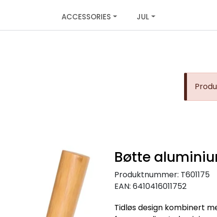
ACCESSORIES
JUL
Produk
Bøtte aluminiu
Produktnummer:
T601175
EAN:
6410416011752
Tidløs design kombinert m