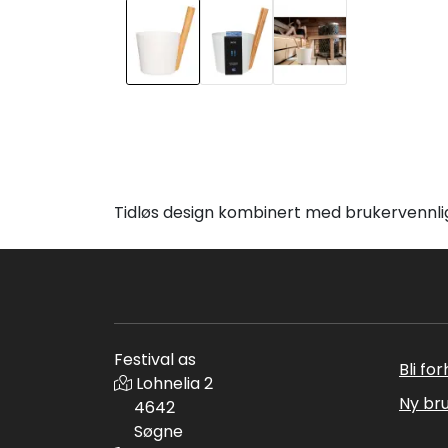
Tidløs design kombinert med brukervennl
Festival as
Bli fo
Lohnelia 2
Ny br
4642
Søgne