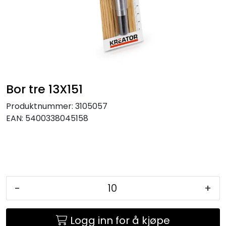
KJØKKEN
MØBLER
GAVESETT
Bor tre 13X151
ACCESSORIES
Produktnummer:
3105057
EAN:
5400338045158
JUL
-
+
Logg inn for å kjøpe