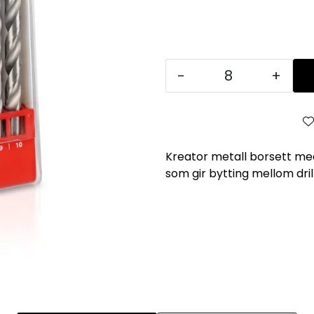
-
+
Kreator metall borsett med
som gir bytting mellom drill