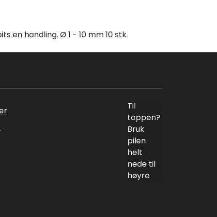
ts en handling. Ø 1 - 10 mm 10 stk.
Til
er
toppen?
k
Bruk
pilen
helt
nede til
høyre