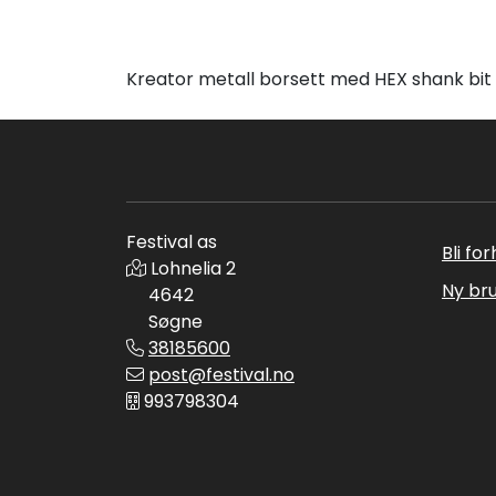
Kreator metall borsett med HEX shank bit ho
Festival as
Bli fo
Lohnelia 2
Ny br
4642
Søgne
38185600
post@festival.no
993798304