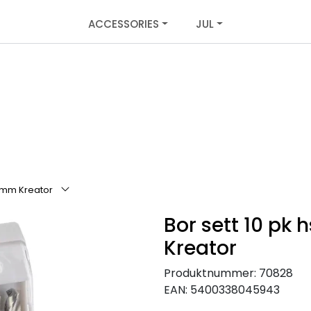
ACCESSORIES
JUL
10mm Kreator
Bor sett 10 pk
Kreator
Produktnummer:
70828
EAN:
5400338045943