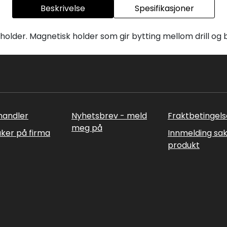
Beskrivelse
Spesifikasjoner
lder. Magnetisk holder som gir bytting mellom drill og bi
rhandler
Nyhetsbrev - meld
Fraktbetingels
meg på
uker på firma
Innmelding sa
produkt