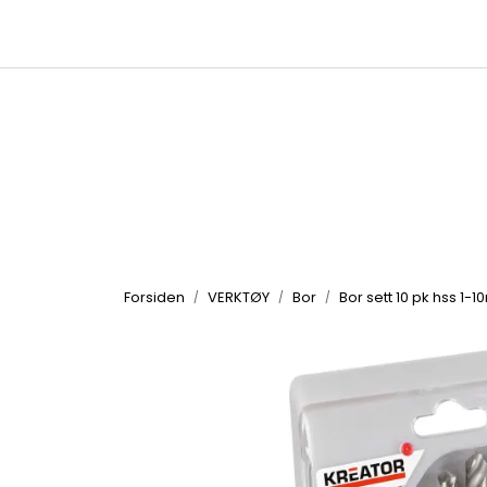
Skip to main content
|
|
Kataloger
Produktbilder
Inspirasjon
Forsiden
VERKTØY
Bor
Bor sett 10 pk hss 1-