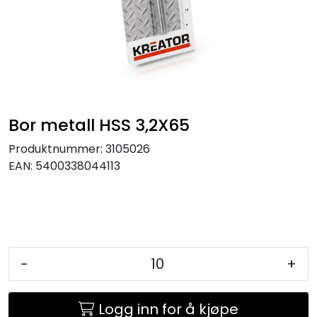
KJØKKEN
MØBLER
GAVESETT
Bor metall HSS 3,2X65
ACCESSORIES
Produktnummer:
3105026
EAN:
5400338044113
JUL
-
+
Logg inn for å kjøpe