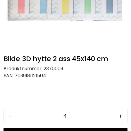
KJØKKEN
MØBLER
GAVESETT
ACCESSORIES
Bilde 3D hytte 2 ass 45x140 cm
Produktnummer:
2370009
JUL
EAN:
7039181121504
-
+