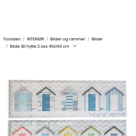
Skip to main content
GRILL
Forsiden
INTERIØR
Bilder og rammer
Bilder
UTEMILJØ
Bilde 3D hytte 2 ass 45x140 cm
FRITID
VERKTØY
HJEM
INTERIØR
TEKSTIL