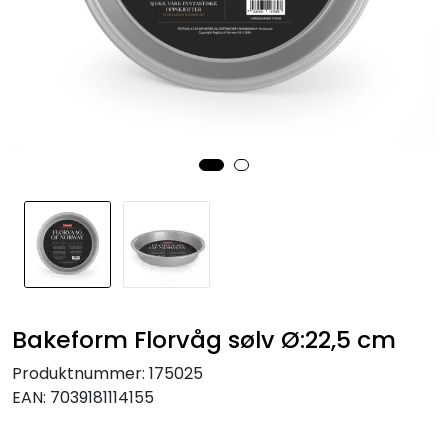
KJØKKEN
MØBLER
GAVESETT
ACCESSORIES
JUL
Bakeform Florvåg sølv Ø:22,5 cm
Produktnummer:
175025
EAN:
7039181114155