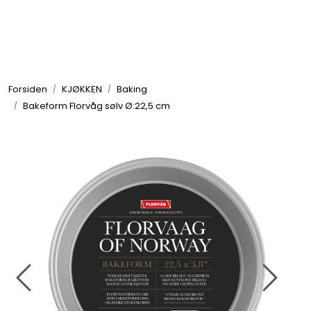
Skip to main content
GRILL
Forsiden
KJØKKEN
Baking
UTEMILJØ
Bakeform Florvåg sølv Ø:22,5 cm
FRITID
VERKTØY
HJEM
INTERIØR
TEKSTIL