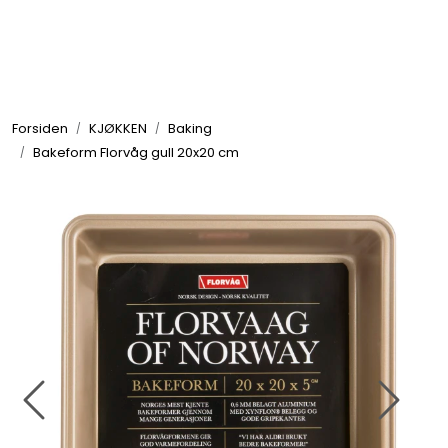
Skip to main content
GRILL
Forsiden
KJØKKEN
Baking
UTEMILJØ
Bakeform Florvåg gull 20x20 cm
FRITID
VERKTØY
HJEM
INTERIØR
TEKSTIL