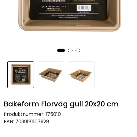
KJØKKEN
MØBLER
GAVESETT
ACCESSORIES
JUL
Bakeform Florvåg gull 20x20 cm
Produktnummer:
175010
EAN:
7039181107928