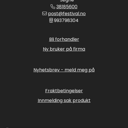
38185600
post@festival.no
993798304
Bli forhandler
Ny bruker på firma
Nyhetsbrev - meld meg på
Fraktbetingelser
Innmelding sak produkt