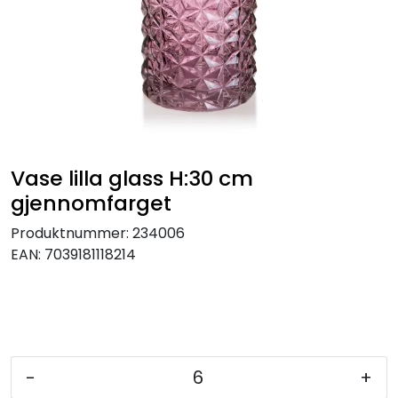
KJØKKEN
MØBLER
GAVESETT
ACCESSORIES
Vase lilla glass H:30 cm
gjennomfarget
JUL
Produktnummer:
234006
EAN:
7039181118214
-
+