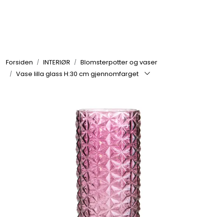
Skip to main content
GRILL
Forsiden
INTERIØR
Blomsterpotter og vaser
UTEMILJØ
Vase lilla glass H:30 cm gjennomfarget
FRITID
VERKTØY
HJEM
INTERIØR
TEKSTIL