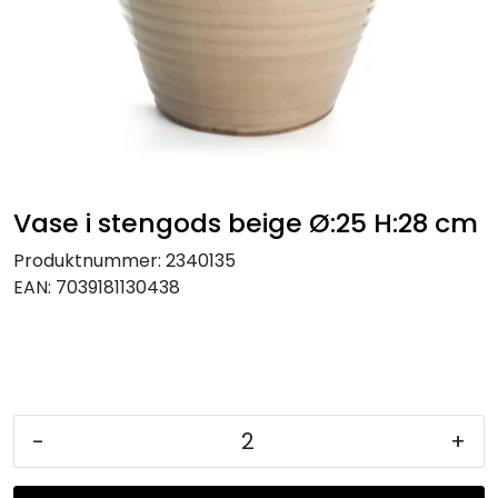
KJØKKEN
MØBLER
GAVESETT
ACCESSORIES
Vase i stengods beige Ø:25 H:28 cm
Produktnummer:
2340135
JUL
EAN:
7039181130438
-
+