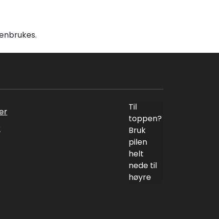
jenbrukes.
Til
er
toppen?
k
Bruk
pilen
helt
nede til
høyre