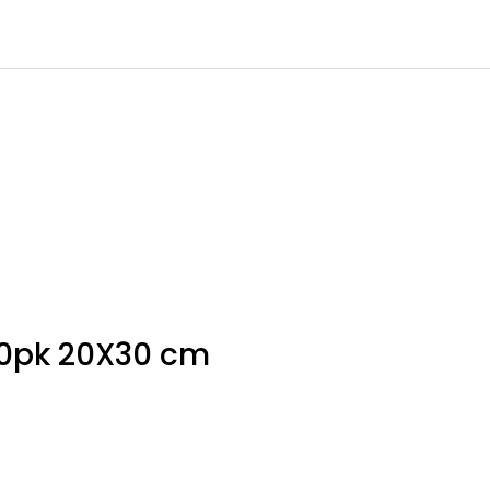
0
Infosenter
Favoritter
Logg inn
0pk 20X30 cm