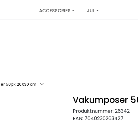
ACCESSORIES
JUL
er 50pk 20X30 cm
Vakumposer 5
Produktnummer:
26342
EAN:
7040230263427