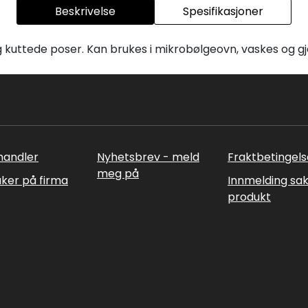
Beskrivelse
Spesifikasjoner
 kuttede poser. Kan brukes i mikrobølgeovn, vaskes og g
rhandler
Nyhetsbrev - meld
Fraktbetingels
meg på
uker på firma
Innmelding sa
produkt