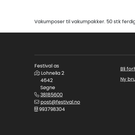
Vakumposer til vakumpakker. 50 stk ferdig
Festival as
Bli fo
Lohnelia 2
Ny br
4642
Søgne
38185600
post@festival.no
993798304