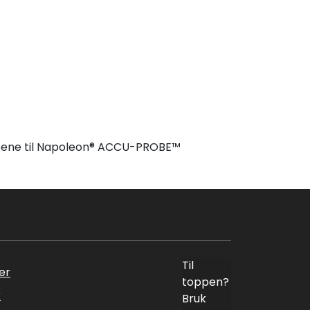
rprobene til Napoleon® ACCU-PROBE™
Til
er
toppen?
k
Bruk