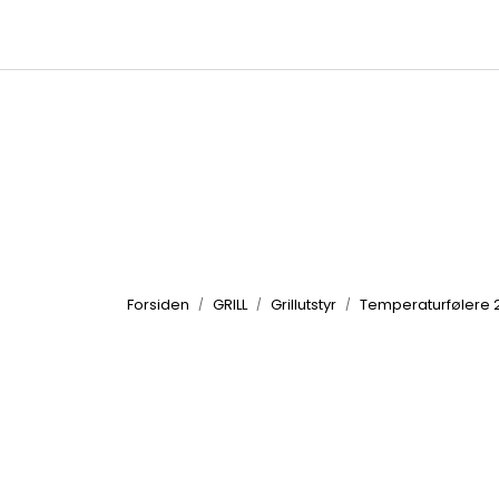
Skip to main content
|
|
Kataloger
Produktbilder
Inspirasjon
Forsiden
GRILL
Grillutstyr
Temperaturfølere 