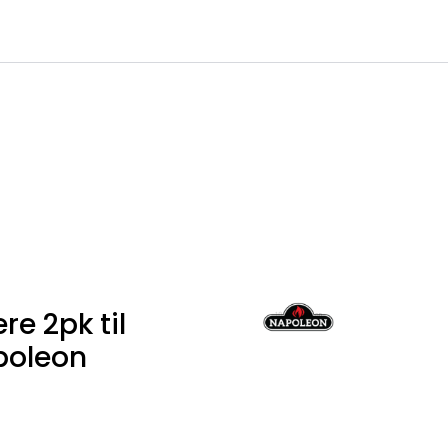
0
Infosenter
Favoritter
Logg inn
e 2pk til
poleon