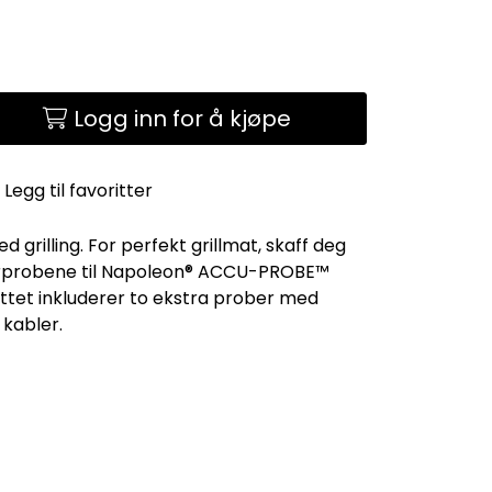
Logg inn for å kjøpe
Legg til favoritter
ed grilling. For perfekt grillmat, skaff deg
urprobene til Napoleon® ACCU-PROBE™
tet inkluderer to ekstra prober med
kabler.