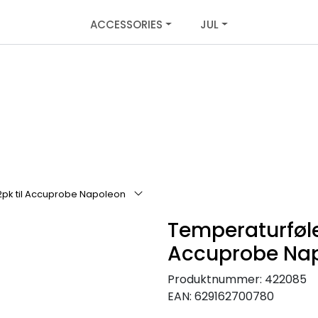
ACCESSORIES
JUL
2pk til Accuprobe Napoleon
Temperaturføler
Accuprobe Na
Produktnummer:
422085
EAN:
629162700780