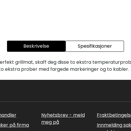
Beskrivelse
Spesifikasjoner
For perfekt grillmat, skaff deg disse to ekstra temperatu
to ekstra prober med fargede markeringer og to kabler.
rhandler
Nyhetsbrev - meld
Fraktbetingels
meg på
uker på firma
Innmelding sa