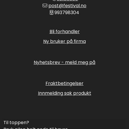
post@festival.no
993798304
Bli forhandler
Ny bruker på firma
Nyhetsbrev - meld meg på
Fraktbetingelser
Innmelding sak produkt
Til toppen?