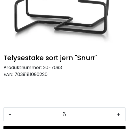
KJØKKEN
MØBLER
GAVESETT
ACCESSORIES
Telysestake sort jern "Snurr"
Produktnummer:
20-7093
JUL
EAN:
7039181090220
-
+