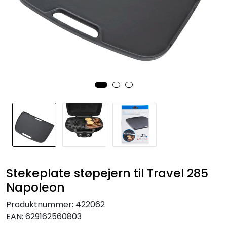
KJØKKEN
MØBLER
GAVESETT
ACCESSORIES
JUL
Stekeplate støpejern til Travel 285
Napoleon
Produktnummer:
422062
EAN:
629162560803