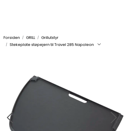
Skip to main content
GRILL
Forsiden
GRILL
Grillutstyr
UTEMILJØ
Stekeplate støpejern til Travel 285 Napoleon
FRITID
VERKTØY
HJEM
INTERIØR
TEKSTIL