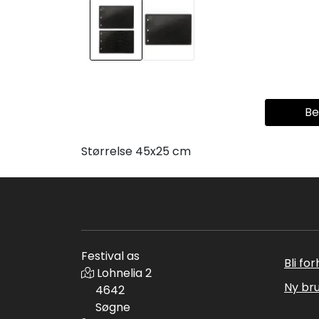
Be
Størrelse 45x25 cm
Festival as
Bli fo
Lohnelia 2
Ny br
4642
Søgne