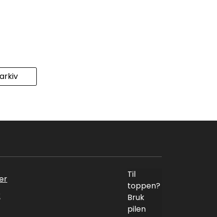
rkiv
Til
er
toppen?
k
Bruk
pilen