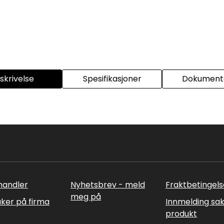
skrivelse
Spesifikasjoner
Dokumenta
rhandler
Nyhetsbrev - meld
Fraktbetingels
meg på
uker på firma
Innmelding sa
produkt