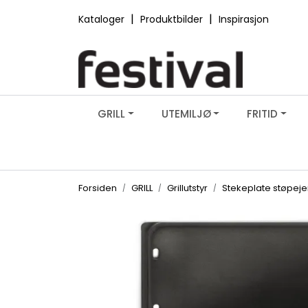
Skip to main content
|
|
Kataloger
Produktbilder
Inspirasjon
GRILL
UTEMILJØ
FRITID
Forsiden
GRILL
Grillutstyr
Stekeplate støpej