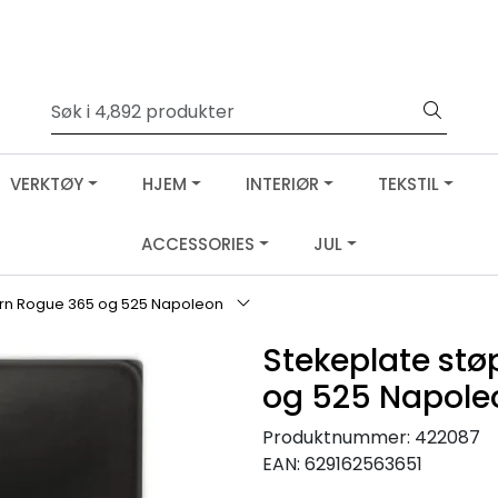
VERKTØY
HJEM
INTERIØR
TEKSTIL
ACCESSORIES
JUL
ern Rogue 365 og 525 Napoleon
Stekeplate stø
og 525 Napole
Produktnummer:
422087
EAN:
629162563651