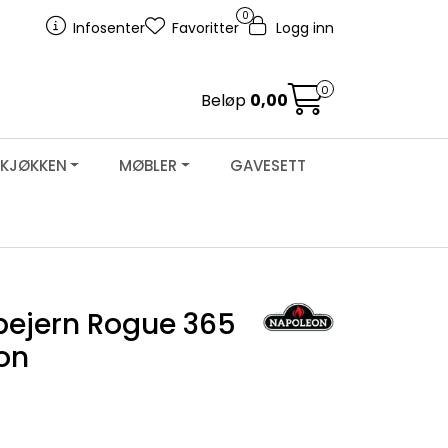
0
Infosenter
Favoritter
Logg inn
0
Beløp
0,00
KJØKKEN
MØBLER
GAVESETT
pejern Rogue 365
on