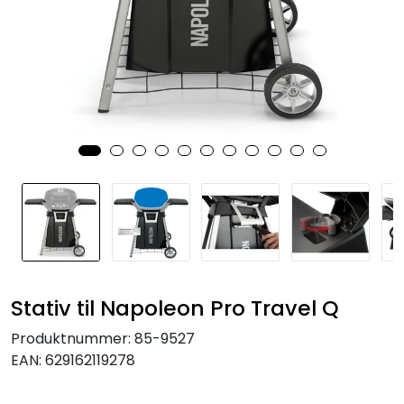
KJØKKEN
MØBLER
GAVESETT
ACCESSORIES
JUL
Stativ til Napoleon Pro Travel Q
Produktnummer:
85-9527
EAN:
629162119278