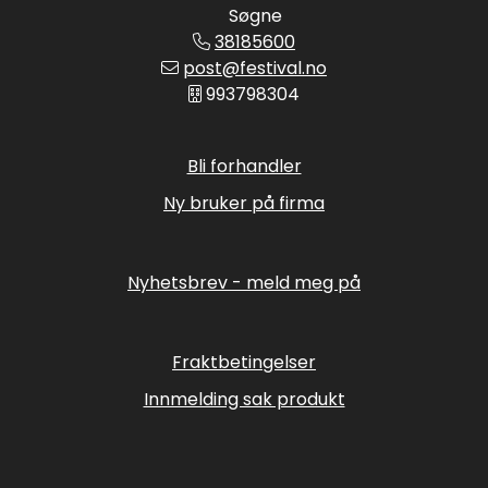
Søgne
38185600
post@festival.no
993798304
Bli forhandler
Ny bruker på firma
Nyhetsbrev - meld meg på
Fraktbetingelser
Innmelding sak produkt