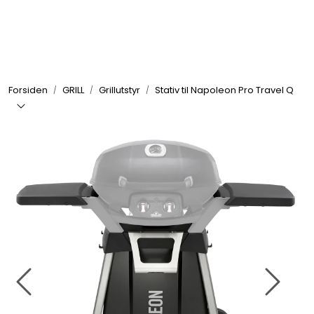
Skip to main content
GRILL
Forsiden
GRILL
Grillutstyr
Stativ til Napoleon Pro Travel Q
UTEMILJØ
FRITID
VERKTØY
HJEM
INTERIØR
TEKSTIL