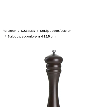
Skip to main content
GRILL
Forsiden
KJØKKEN
Salt/pepper/sukker
UTEMILJØ
Salt og pepperkvern H 32,5 cm
FRITID
VERKTØY
HJEM
INTERIØR
TEKSTIL