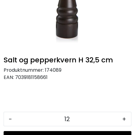
KJØKKEN
MØBLER
GAVESETT
ACCESSORIES
Salt og pepperkvern H 32,5 cm
Produktnummer:
174089
JUL
EAN:
7039181158661
-
+