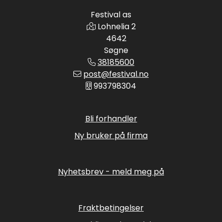
Festival as
Lohnelia 2
4642
Søgne
38185600
post@festival.no
993798304
Bli forhandler
Ny bruker på firma
Nyhetsbrev - meld meg på
Fraktbetingelser