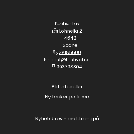
Festival as
Lohnelia 2
4642
Søgne
38185600
post@festival.no
993798304
Bli forhandler
Ny bruker på firma
Nyhetsbrev - meld meg på