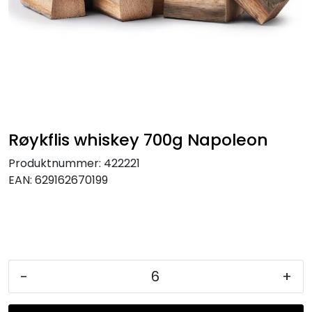
KJØKKEN
MØBLER
GAVESETT
ACCESSORIES
Røykflis whiskey 700g Napoleon
Produktnummer:
422221
JUL
EAN:
629162670199
-
+