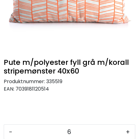
KJØKKEN
MØBLER
GAVESETT
ACCESSORIES
Pute m/polyester fyll grå m/korall
stripemønster 40x60
JUL
Produktnummer:
335519
EAN:
7039181120514
-
+