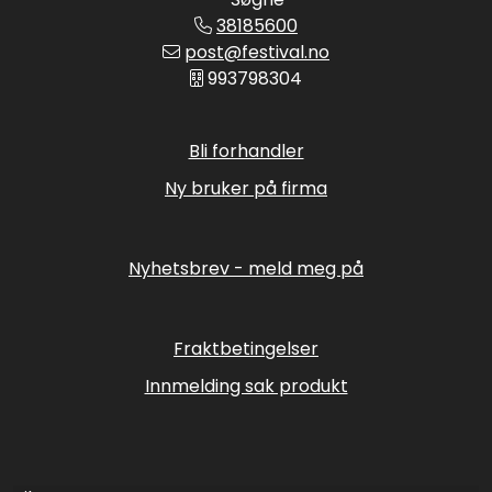
38185600
post@festival.no
993798304
Bli forhandler
Ny bruker på firma
Nyhetsbrev - meld meg på
Fraktbetingelser
Innmelding sak produkt