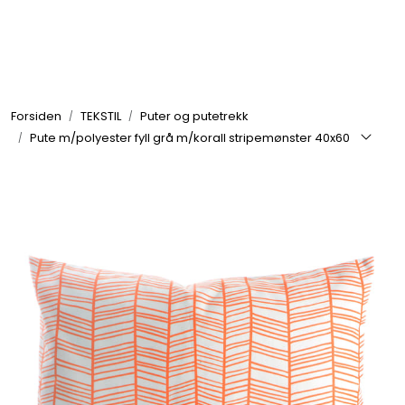
Skip to main content
GRILL
Forsiden
TEKSTIL
Puter og putetrekk
UTEMILJØ
Pute m/polyester fyll grå m/korall stripemønster 40x60
FRITID
VERKTØY
HJEM
INTERIØR
TEKSTIL