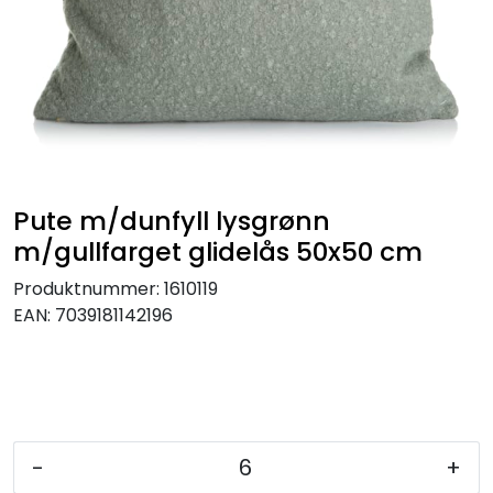
KJØKKEN
MØBLER
GAVESETT
ACCESSORIES
Pute m/dunfyll lysgrønn
m/gullfarget glidelås 50x50 cm
JUL
Produktnummer:
1610119
EAN:
7039181142196
-
+