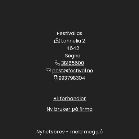
Festival as
Lohnelia 2
4642
Søgne
38185600
post@festival.no
993798304
Bli forhandler
Ny bruker på firma
Nyhetsbrev - meld meg på