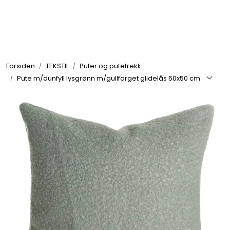
Skip to main content
GRILL
Forsiden
TEKSTIL
Puter og putetrekk
UTEMILJØ
Pute m/dunfyll lysgrønn m/gullfarget glidelås 50x50 cm
FRITID
VERKTØY
HJEM
INTERIØR
TEKSTIL