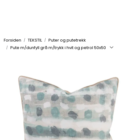
Skip to main content
GRILL
Forsiden
TEKSTIL
Puter og putetrekk
UTEMILJØ
Pute m/dunfyll grå m/trykk i hvit og petrol 50x50
FRITID
VERKTØY
HJEM
INTERIØR
TEKSTIL