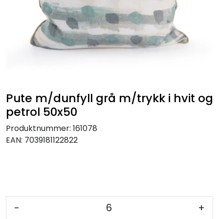
KJØKKEN
MØBLER
GAVESETT
ACCESSORIES
Pute m/dunfyll grå m/trykk i hvit og
petrol 50x50
JUL
Produktnummer:
161078
EAN:
7039181122822
-
+