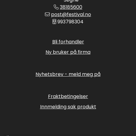
38185600
post@festival.no
993798304
Bli forhandler
Ny bruker på firma
Nyhetsbrev - meld meg på
Fraktbetingelser
Innmelding sak produkt