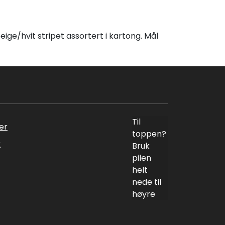
ige/hvit stripet assortert i kartong. Mål
Til
er
toppen?
k
Bruk
pilen
helt
nede til
høyre