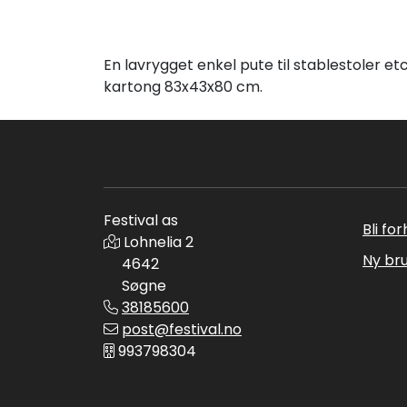
En lavrygget enkel pute til stablestoler e
kartong 83x43x80 cm.
Festival as
Bli fo
Lohnelia 2
Ny br
4642
Søgne
38185600
post@festival.no
993798304