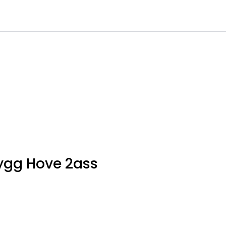
0
Infosenter
Favoritter
Logg inn
rygg Hove 2ass