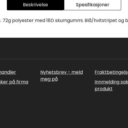
Beskrivelse
Spesifikasjoner
tc. 72g polyester med 18D skumgummi. Blå/hvitstripet og be
rhandler
Nyhetsbrev - meld
Fraktbetingels
meg på
uker på firma
Innmelding sa
produkt