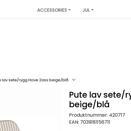
ACCESSORIES
JUL
e lav sete/rygg Hove 2ass beige/blå
Pute lav sete/
beige/blå
Produktnummer:
420717
EAN:
7039181156711