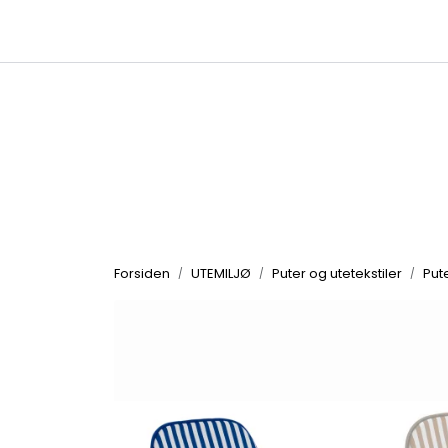
Skip to main content
|
|
Kataloger
Produktbilder
Inspirasjon
Forsiden
UTEMILJØ
Puter og utetekstiler
Put