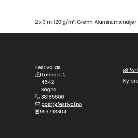
2 x 3 m, 120 g/m². Grønn. Aluminumsmaljer 
Festival as
Bli fo
Lohnelia 2
Ny br
4642
Søgne
38185600
post@festival.no
993798304