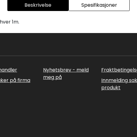
Beskrivelse
Spesifikasjoner
hver 1m.
rhandler
Nyhetsbrev - meld
Fraktbetingels
meg på
uker på firma
Innmelding sa
produkt