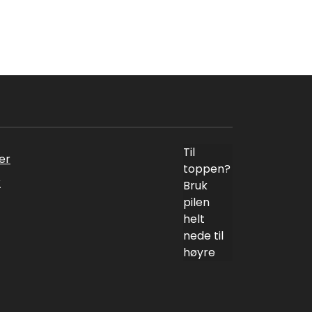
Til
er
toppen?
k
Bruk
pilen
helt
nede til
høyre