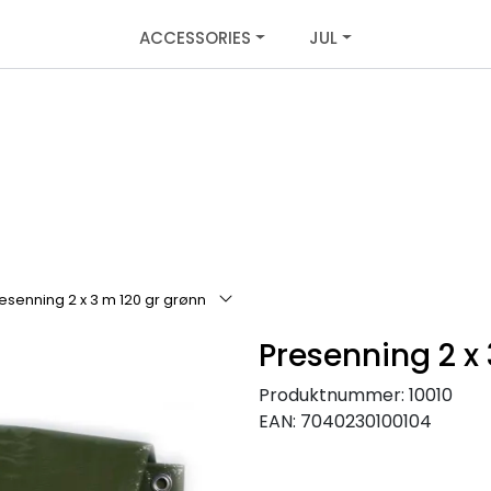
ACCESSORIES
JUL
esenning 2 x 3 m 120 gr grønn
Presenning 2 x
Produktnummer:
10010
EAN:
7040230100104