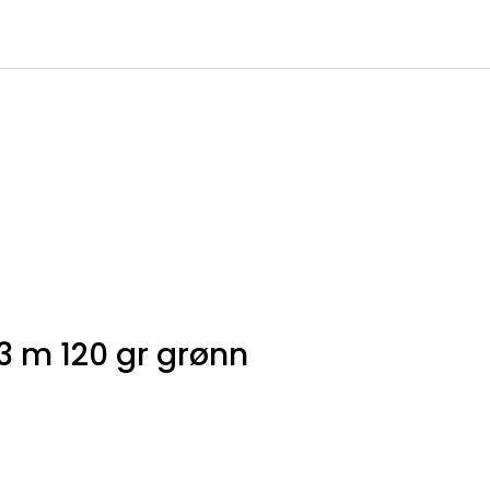
0
Infosenter
Favoritter
Logg inn
 3 m 120 gr grønn