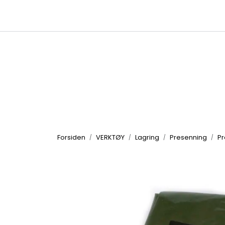
Skip to main content
|
|
Kataloger
Produktbilder
Inspirasjon
Forsiden
VERKTØY
Lagring
Presenning
Pr