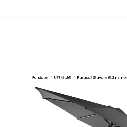
Skip to main content
|
|
Kataloger
Produktbilder
Inspirasjon
Forsiden
UTEMILJØ
Parasoll Stavern Ø:3 m mørk