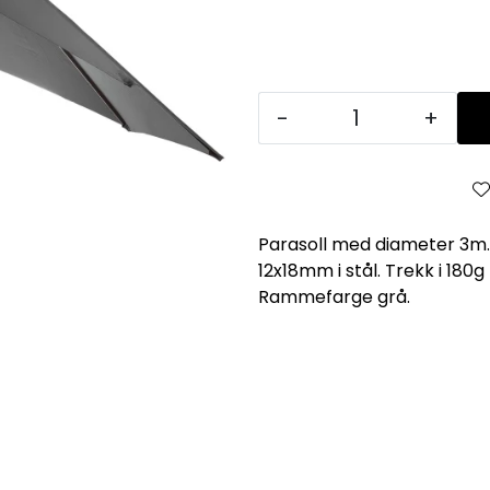
-
+
Parasoll med diameter 3m.
12x18mm i stål. Trekk i 180g
Rammefarge grå.