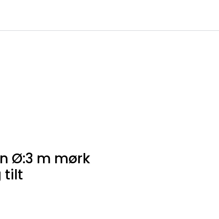
0
Infosenter
Favoritter
Logg inn
rn Ø:3 m mørk
tilt