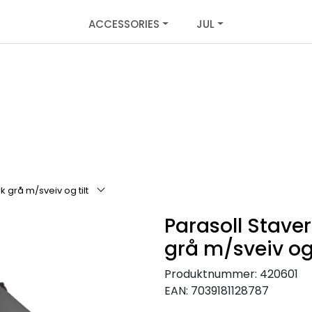
ACCESSORIES
JUL
 grå m/sveiv og tilt
Parasoll Stave
grå m/sveiv og 
Produktnummer:
420601
EAN:
7039181128787