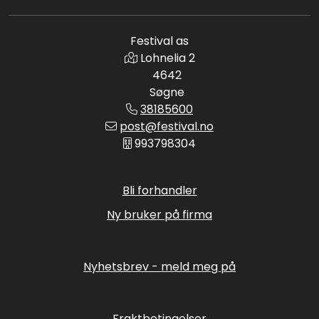
Festival as
Lohnelia 2
4642
Søgne
38185600
post@festival.no
993798304
Bli forhandler
Ny bruker på firma
Nyhetsbrev - meld meg på
Fraktbetingelser