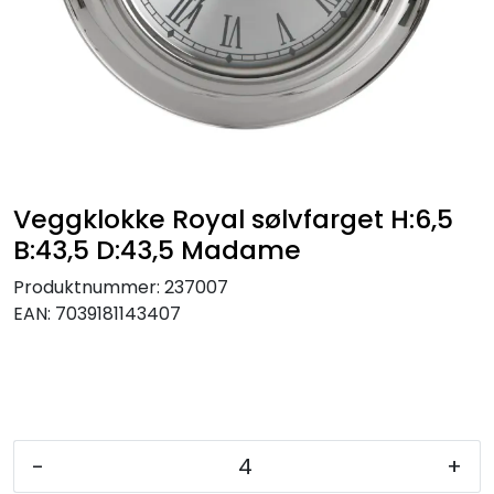
KJØKKEN
MØBLER
GAVESETT
ACCESSORIES
Veggklokke Royal sølvfarget H:6,5
B:43,5 D:43,5 Madame
JUL
Produktnummer:
237007
EAN:
7039181143407
-
+