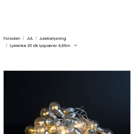
Skip to main content
GRILL
Forsiden
JUL
Julebelysning
UTEMILJØ
Lyslenke 30 stk lyspærer 4,65m
FRITID
VERKTØY
HJEM
INTERIØR
TEKSTIL