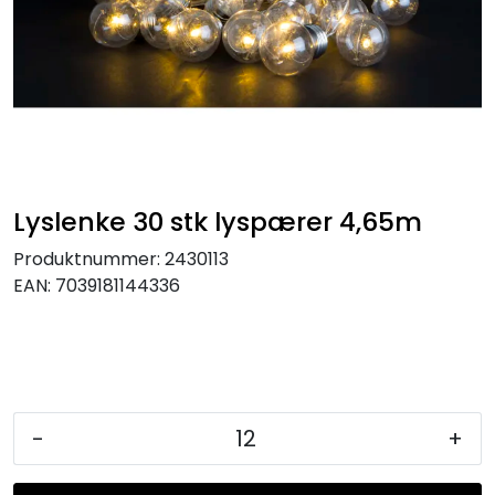
KJØKKEN
MØBLER
GAVESETT
ACCESSORIES
Lyslenke 30 stk lyspærer 4,65m
Produktnummer:
2430113
JUL
EAN:
7039181144336
-
+