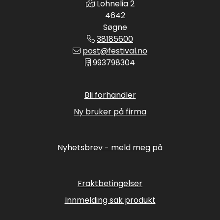
Lohnelia 2
4642
Søgne
38185600
post@festival.no
993798304
Bli forhandler
Ny bruker på firma
Nyhetsbrev - meld meg på
Fraktbetingelser
Innmelding sak produkt