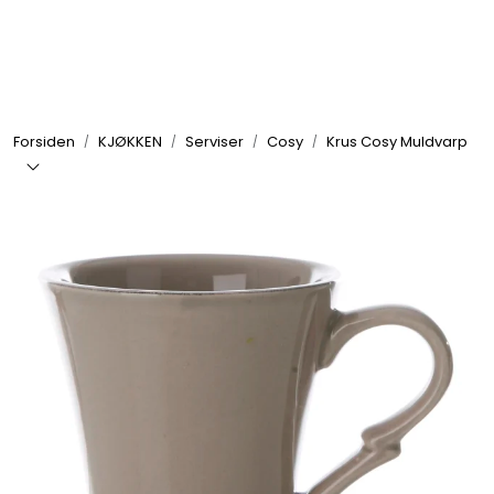
Skip to main content
GRILL
Forsiden
KJØKKEN
Serviser
Cosy
Krus Cosy Muldvarp
UTEMILJØ
FRITID
VERKTØY
HJEM
INTERIØR
TEKSTIL