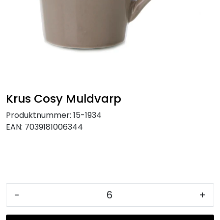
KJØKKEN
MØBLER
GAVESETT
ACCESSORIES
Krus Cosy Muldvarp
Produktnummer:
15-1934
JUL
EAN:
7039181006344
-
+