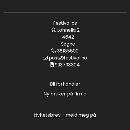
Festival as
Lohnelia 2
4642
Søgne
38185600
post@festival.no
993798304
Bli forhandler
Ny bruker på firma
Nyhetsbrev - meld meg på