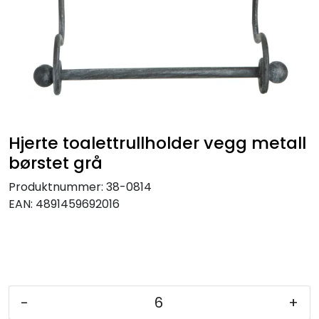
KJØKKEN
MØBLER
GAVESETT
ACCESSORIES
Hjerte toalettrullholder vegg metall
børstet grå
JUL
Produktnummer:
38-0814
EAN:
4891459692016
-
+