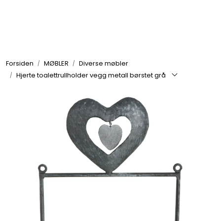
Skip to main content
GRILL
Forsiden
MØBLER
Diverse møbler
UTEMILJØ
Hjerte toalettrullholder vegg metall børstet grå
FRITID
VERKTØY
HJEM
INTERIØR
TEKSTIL