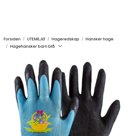
Skip to main content
GRILL
Forsiden
UTEMILJØ
Hageredskap
Hansker hage
UTEMILJØ
Hagehansker barn blå
FRITID
VERKTØY
HJEM
INTERIØR
TEKSTIL