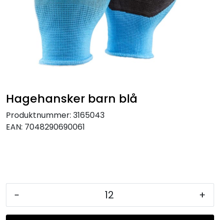
KJØKKEN
MØBLER
GAVESETT
ACCESSORIES
Hagehansker barn blå
Produktnummer:
3165043
JUL
EAN:
7048290690061
-
+