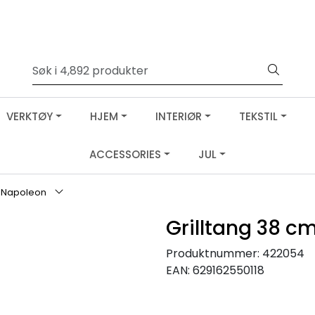
VERKTØY
HJEM
INTERIØR
TEKSTIL
ACCESSORIES
JUL
ål Napoleon
Grilltang 38 c
Produktnummer:
422054
EAN:
629162550118