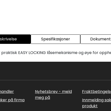
skrivelse
Spesifikasjoner
Dokumenta
med praktisk EASY LOCKING låsemekanisme og øye for opph
rhandler
Nyhetsbrev - meld
Fraktbetingels
meg på
uker på firma
Innmelding sa
produkt