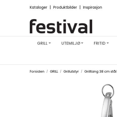
Skip to main content
|
|
Kataloger
Produktbilder
Inspirasjon
GRILL
UTEMILJØ
FRITID
Forsiden
GRILL
Grillutstyr
Grilltang 38 cm st