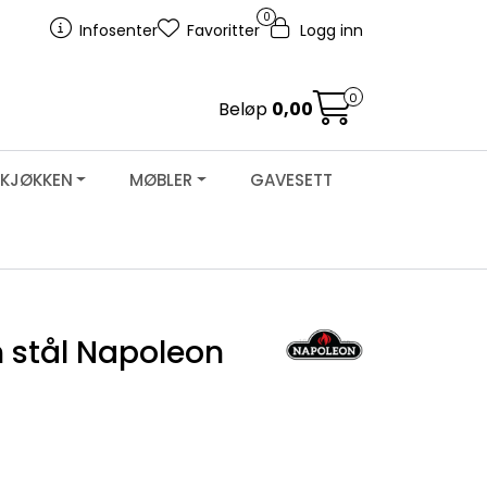
0
Infosenter
Favoritter
Logg inn
0
Beløp
0,00
KJØKKEN
MØBLER
GAVESETT
m stål Napoleon