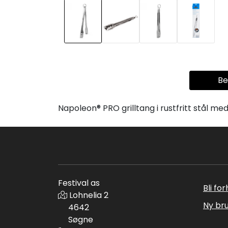
Be
Napoleon® PRO grilltang i rustfritt stål 
Festival as
Bli fo
Lohnelia 2
Ny br
4642
Søgne