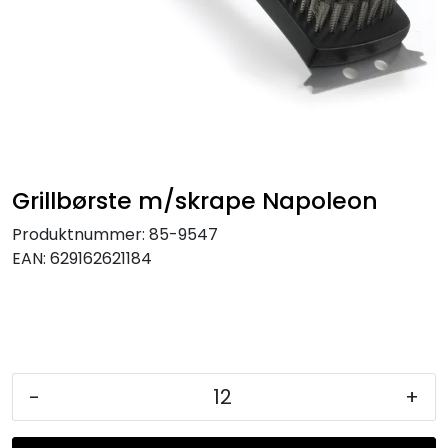
KJØKKEN
MØBLER
GAVESETT
ACCESSORIES
Grillbørste m/skrape Napoleon
Produktnummer:
85-9547
JUL
EAN:
629162621184
-
+