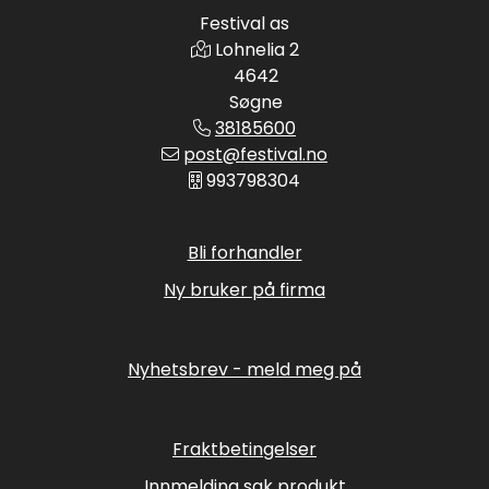
Festival as
Lohnelia 2
4642
Søgne
38185600
post@festival.no
993798304
Bli forhandler
Ny bruker på firma
Nyhetsbrev - meld meg på
Fraktbetingelser
Innmelding sak produkt