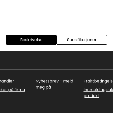
Beskrivelse
Spesifikasjoner
rhandler
Nyhetsbrev - meld
Fraktbetingels
meg på
uker på firma
Innmelding sa
produkt