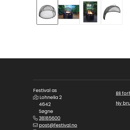
Festival as
Bli fo
Lohnelia 2
Ny br
4642
Søgne
38185600
post@festival.no