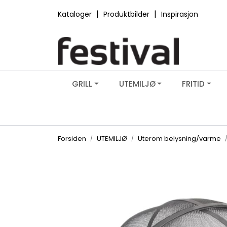
Skip to main content
|
|
Kataloger
Produktbilder
Inspirasjon
GRILL
UTEMILJØ
FRITID
Forsiden
UTEMILJØ
Uterom belysning/varme