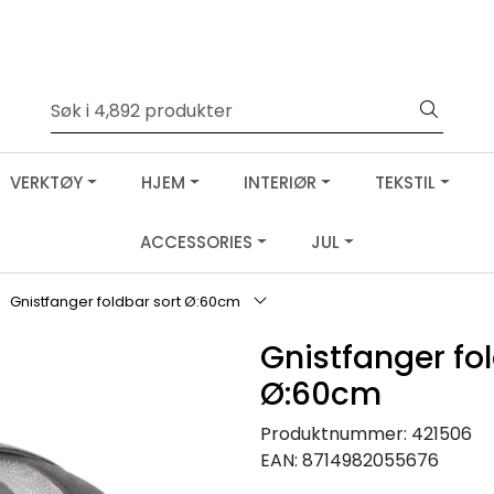
VERKTØY
HJEM
INTERIØR
TEKSTIL
ACCESSORIES
JUL
Gnistfanger foldbar sort Ø:60cm
Gnistfanger fo
Ø:60cm
Produktnummer:
421506
EAN:
8714982055676