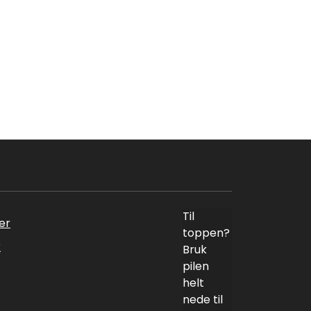
Til
er
toppen?
k
Bruk
pilen
helt
nede til