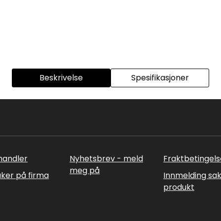
Beskrivelse
Spesifikasjoner
rhandler
Nyhetsbrev - meld
Fraktbetingels
meg på
uker på firma
Innmelding sa
produkt