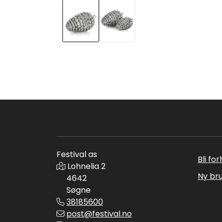
Festival as
Bli fo
Lohnelia 2
Ny br
4642
Søgne
38185600
post@festival.no