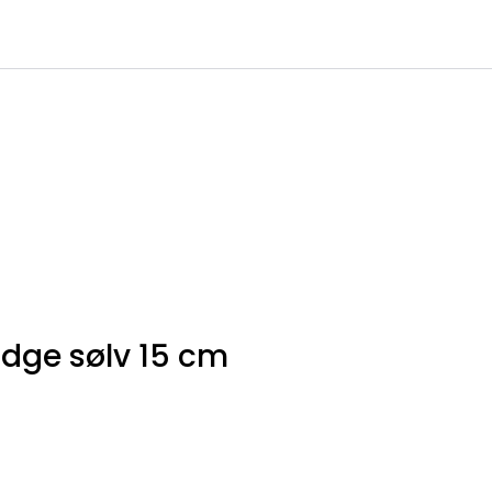
0
Infosenter
Favoritter
Logg inn
dge sølv 15 cm