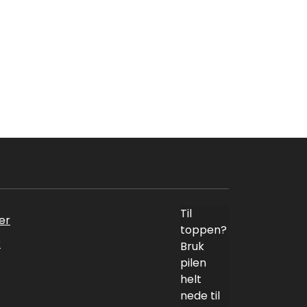
Til
er
toppen?
k
Bruk
pilen
helt
nede til