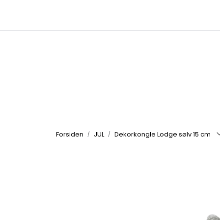
Skip to main content
|
|
Kataloger
Produktbilder
Inspirasjon
Forsiden
JUL
Dekorkongle Lodge sølv 15 cm