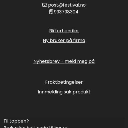
post@festival.no
993798304
Bli forhandler
Ny bruker på firma
Nyhetsbrev - meld meg på
Fraktbetingelser
Innmelding sak produkt
Til toppen?
Bruk pilen helt nede til høyre