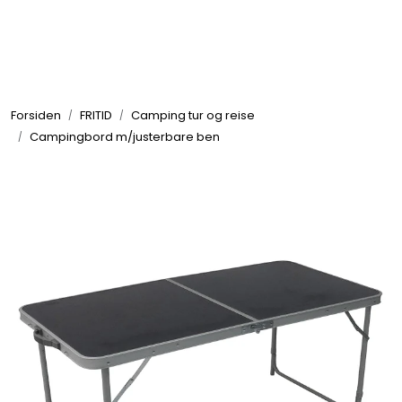
Skip to main content
GRILL
Forsiden
FRITID
Camping tur og reise
UTEMILJØ
Campingbord m/justerbare ben
FRITID
VERKTØY
HJEM
INTERIØR
TEKSTIL