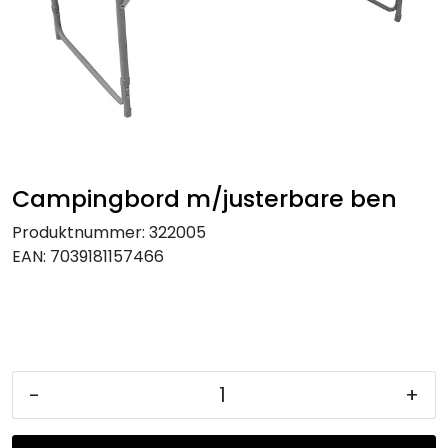
KJØKKEN
MØBLER
GAVESETT
ACCESSORIES
Campingbord m/justerbare ben
Produktnummer:
322005
JUL
EAN:
7039181157466
-
+